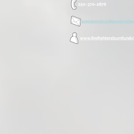
250-370-2876
pompiersburnhouse@sha
www.firefightersburnfundvi