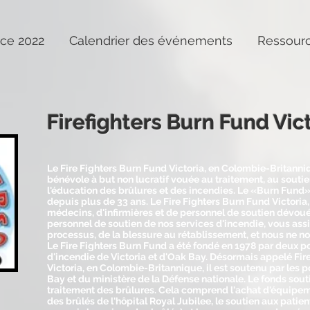
ce 2022
Calendrier des événements
Ressour
Firefighters Burn Fund Vic
Le Fire Fighters Burn Fund Victoria, en Colombie-Britanni
bénévole à but non lucratif vouée au traitement, au soutien
l'éducation des brûlures et des incendies. Le «Burn Fund»
depuis plus de 33 ans. Le Fire Fighters Burn Fund Victor
médecins, d'infirmières et de personnel de soutien dévoué
personnel de soutien de nos services d'incendie, vous assi
processus, de la blessure au rétablissement, et nous ne nou
Le Fire Fighters Burn Fund a été fondé en 1978 par deux 
d'incendie de Victoria et d'Oak Bay. Désormais appelé Fir
Victoria, en Colombie-Britannique, il est soutenu par les 
Bay et du ministère de la Défense nationale. Le fonds souti
traitement des brûlures. Cela comprend l'achat d'équipem
des brûlés de l'hôpital Royal Jubilee, le soutien aux patient