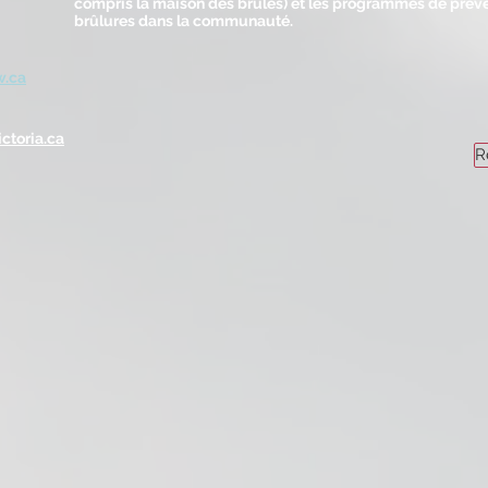
compris la maison des brûlés) et les programmes de préve
brûlures dans la communauté.
w.ca
ctoria.ca
R