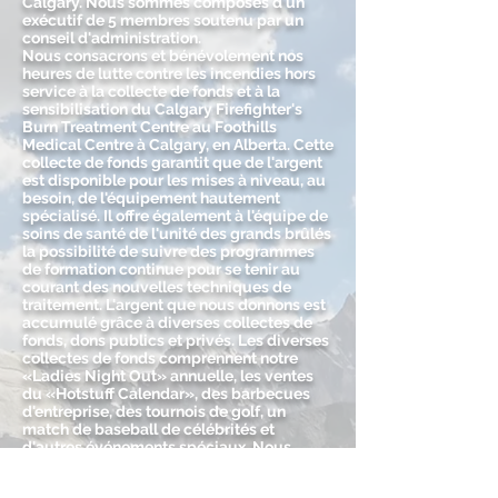
Calgary. Nous sommes composés d'un
exécutif de 5 membres soutenu par un
conseil d'administration.
Nous consacrons et bénévolement nos
heures de lutte contre les incendies hors
service à la collecte de fonds et à la
sensibilisation du Calgary Firefighter's
Burn Treatment Centre au Foothills
Medical Centre à Calgary, en Alberta. Cette
collecte de fonds garantit que de l'argent
est disponible pour les mises à niveau, au
besoin, de l'équipement hautement
spécialisé. Il offre également à l'équipe de
soins de santé de l'unité des grands brûlés
la possibilité de suivre des programmes
de formation continue pour se tenir au
courant des nouvelles techniques de
traitement. L'argent que nous donnons est
accumulé grâce à diverses collectes de
fonds, dons publics et privés. Les diverses
collectes de fonds comprennent notre
«Ladies Night Out» annuelle, les ventes
du «Hotstuff Calendar», des barbecues
d'entreprise, des tournois de golf, un
match de baseball de célébrités et
d'autres événements spéciaux. Nous
tenons à remercier la Calgary Firefighters
Association - Local 255 pour son soutien